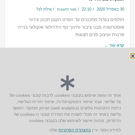
30 באפריל 2020
22:10
אילת לנל
סגור לתגובות
חולמים בגדול​ מתכננים עד הפרט הקטן תכנון עירוני
ואסטרטגיה מבני ציבור וחינוך נוף הידרולוגי ואקולוגי בנייה
פרטית ועיצוב פנים תצוגות
קרא עוד ←
יצירת קשר
אתר זה עושה שימוש בקובצי cookies, לרבות קובצי cookies של
צד שלישי, עבור שיפור הפונקציונליות, שיפור חוויית הגלישה,
AUS אוסטרליץ אדריכלות
ניתוח התנהגות גולשים (web analytics) ושיווק ממוקד. המשך
קק"ל 71 טבעון
גלישה באתר זה מבלי לשנות את הגדרת קובצי ה-cookies של
טלפון:
04-8772469
הדפדפן, מהווה אישור לשימוש שלנו בקובצי cookies.
דוא״ל:
info@aus.co.il
למידע נוסף, עיין
בהצהרת הפרטיות
שלנו.