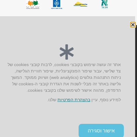
יצירת קשר
AUS אוסטרליץ אדריכלות
קק"ל 71 טבעון
אתר זה עושה שימוש בקובצי cookies, לרבות קובצי cookies של
טלפון:
04-8772469
צד שלישי, עבור שיפור הפונקציונליות, שיפור חוויית הגלישה,
דוא״ל:
info@aus.co.il
ניתוח התנהגות גולשים (web analytics) ושיווק ממוקד. המשך
גלישה באתר זה מבלי לשנות את הגדרת קובצי ה-cookies של
הדפדפן, מהווה אישור לשימוש שלנו בקובצי cookies.
למידע נוסף, עיין
בהצהרת הפרטיות
שלנו.
Instagram
LinkedIn
YouTube
Google+
Facebook
הצהרת נגישות
תקנון אתר ומדיניות פרטיות
אישור וסגירה