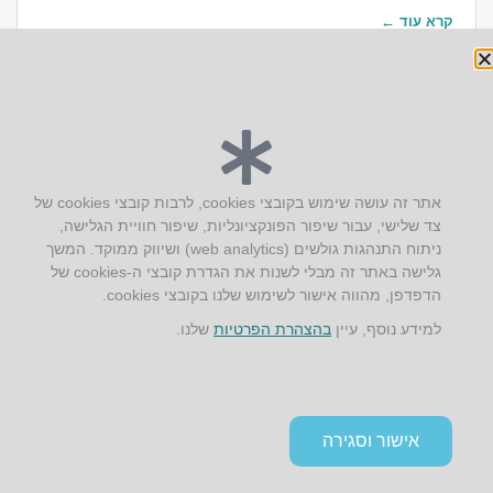
קרא עוד ←
יצירת קשר
אתר זה עושה שימוש בקובצי cookies, לרבות קובצי cookies של
צד שלישי, עבור שיפור הפונקציונליות, שיפור חוויית הגלישה,
AUS אוסטרליץ אדריכלות
ניתוח התנהגות גולשים (web analytics) ושיווק ממוקד. המשך
קק"ל 71 טבעון
גלישה באתר זה מבלי לשנות את הגדרת קובצי ה-cookies של
טלפון:
04-8772469
הדפדפן, מהווה אישור לשימוש שלנו בקובצי cookies.
דוא״ל:
info@aus.co.il
למידע נוסף, עיין
בהצהרת הפרטיות
שלנו.
Instagram
LinkedIn
YouTube
Google+
Facebook
הצהרת נגישות
אישור וסגירה
תקנון אתר ומדיניות פרטיות