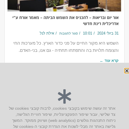
אור יום ובריאות – להכניס את השמש הביתה – מאמר אורח ע"י
אדריכלית רינת חדשי
31 ביולי 2024
10:01
אילת לנל
סגור לתגובות
השמש היא מקור החיים על פני כדור הארץ. כל מערכות החי
והצומח תלויות בה והתפתחו תחתיה - גם אנו, בני-האדם.
קרא עוד ←
יצירת קשר
אתר זה עושה שימוש בקובצי cookies, לרבות קובצי cookies של
צד שלישי, עבור שיפור הפונקציונליות, שיפור חוויית הגלישה,
AUS אוסטרליץ אדריכלות
ניתוח התנהגות גולשים (web analytics) ושיווק ממוקד. המשך
קק"ל 71 טבעון
גלישה באתר זה מבלי לשנות את הגדרת קובצי ה-cookies של