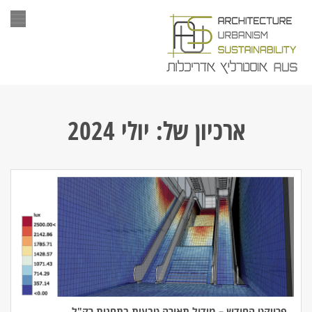
תפר
ארכיון של:
יולי 2024
פרויקט החודש – מידול תאורה טבעית בתחנות רק"ל