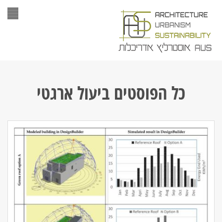
תפר
כל הפוסטים ב
יעול ארגטי