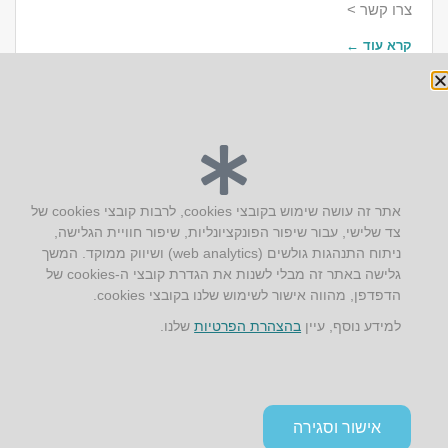
צרו קשר >
קרא עוד ←
יצירת קשר
אתר זה עושה שימוש בקובצי cookies, לרבות קובצי cookies של
צד שלישי, עבור שיפור הפונקציונליות, שיפור חוויית הגלישה,
AUS אוסטרליץ אדריכלות
ניתוח התנהגות גולשים (web analytics) ושיווק ממוקד. המשך
קק"ל 71 טבעון
גלישה באתר זה מבלי לשנות את הגדרת קובצי ה-cookies של
טלפון:
04-8772469
הדפדפן, מהווה אישור לשימוש שלנו בקובצי cookies.
דוא״ל:
info@aus.co.il
למידע נוסף, עיין
בהצהרת הפרטיות
שלנו.
Instagram
LinkedIn
YouTube
Google+
Facebook
הצהרת נגישות
אישור וסגירה