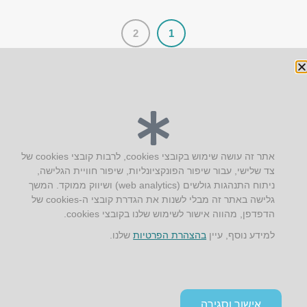
2
1
יצירת קשר
אתר זה עושה שימוש בקובצי cookies, לרבות קובצי cookies של
צד שלישי, עבור שיפור הפונקציונליות, שיפור חוויית הגלישה,
AUS אוסטרליץ אדריכלות
ניתוח התנהגות גולשים (web analytics) ושיווק ממוקד. המשך
קק"ל 71 טבעון
גלישה באתר זה מבלי לשנות את הגדרת קובצי ה-cookies של
טלפון:
04-8772469
הדפדפן, מהווה אישור לשימוש שלנו בקובצי cookies.
דוא״ל:
info@aus.co.il
למידע נוסף, עיין
בהצהרת הפרטיות
שלנו.
Instagram
LinkedIn
YouTube
Google+
Facebook
הצהרת נגישות
אישור וסגירה