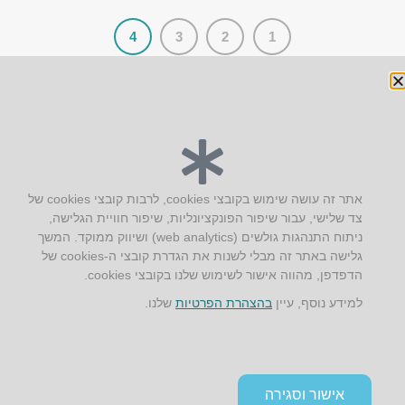
4
3
2
1
יצירת קשר
אתר זה עושה שימוש בקובצי cookies, לרבות קובצי cookies של
צד שלישי, עבור שיפור הפונקציונליות, שיפור חוויית הגלישה,
AUS אוסטרליץ אדריכלות
ניתוח התנהגות גולשים (web analytics) ושיווק ממוקד. המשך
קק"ל 71 טבעון
גלישה באתר זה מבלי לשנות את הגדרת קובצי ה-cookies של
טלפון:
04-8772469
הדפדפן, מהווה אישור לשימוש שלנו בקובצי cookies.
דוא״ל:
info@aus.co.il
למידע נוסף, עיין
בהצהרת הפרטיות
שלנו.
Instagram
LinkedIn
YouTube
Google+
Facebook
הצהרת נגישות
אישור וסגירה