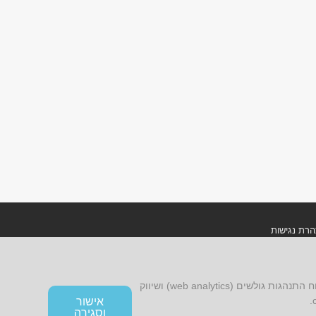
רת נגישות
ון אתר ומדיניות פרטיות
אתר זה עושה שימוש בקובצי cookies, לרבות קובצי cookies של צד שלישי, עבור שיפור הפונקציונליות, שיפור חוויית הגלישה, ניתוח התנהגות גולשים (web analytics) ושיווק
אישור
וסגירה