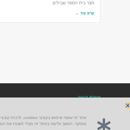
חצר בית הספר שבילים
קרא עוד ←
יצירת קשר
AUS אוסטרליץ אדריכלות
קק"ל 71 טבעון
ממוקד. המשך גלישה באתר זה מבלי לשנות את הגדרת קובצי ה-cookies של הדפדפן, מהווה אישור לשימו
טלפון:
04-8772469