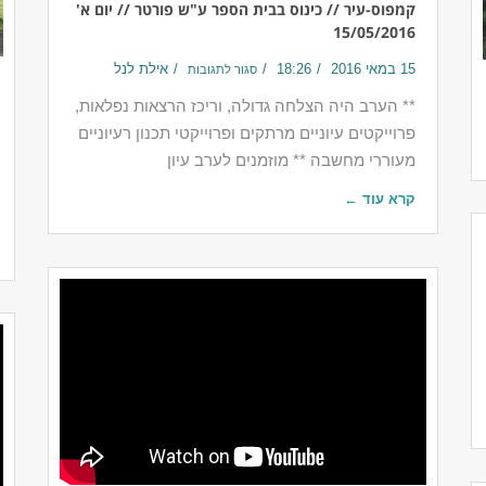
קמפוס-עיר // כינוס בבית הספר ע"ש פורטר // יום א'
15/05/2016
15 במאי 2016
18:26
אילת לנל
סגור לתגובות
** הערב היה הצלחה גדולה, וריכז הרצאות נפלאות,
פרוייקטים עיוניים מרתקים ופרוייקטי תכנון רעיוניים
מעוררי מחשבה ** מוזמנים לערב עיון
קרא עוד ←