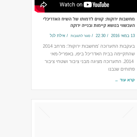
מחשבות ירוקות: קווים לדמותו של השיח האדריכלי
העכשווי בנושא קיימות ובנייה ירוקה
13 במאי 2016
22:30
אילת לנל
סגור לתגובות
בעקבות התערוכה 'מחשבות ירוקות': מרחב 2014
שהתקיימה בבית האדריכל ביפו, באפריל-מאי
2014. התערוכה מציגה מבני ציבור ושטחי ציבור
פתוחים שנבנו
קרא עוד ←