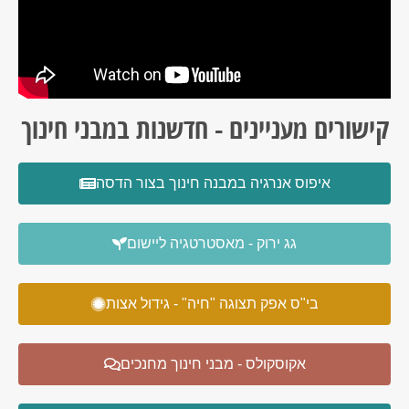
ם מעניינים - חדשנות במבני חינוך
איפוס אנרגיה במבנה חינוך בצור הדסה
גג ירוק - מאסטרטגיה ליישום
בי"ס אפק תצוגה "חיה" - גידול אצות
אקוסקולס - מבני חינוך מחנכים