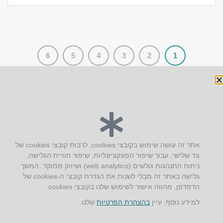
6
5
4
3
2
1
יצירת קשר
אתר זה עושה שימוש בקובצי cookies, לרבות קובצי cookies של
צד שלישי, עבור שיפור הפונקציונליות, שיפור חוויית הגלישה,
AUS אוסטרליץ אדריכלות
ניתוח התנהגות גולשים (web analytics) ושיווק ממוקד. המשך
קק"ל 71 טבעון
גלישה באתר זה מבלי לשנות את הגדרת קובצי ה-cookies של
טלפון:
04-8772469
הדפדפן, מהווה אישור לשימוש שלנו בקובצי cookies.
דוא״ל:
info@aus.co.il
למידע נוסף, עיין
בהצהרת הפרטיות
שלנו.