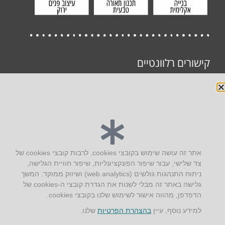
קישורים רלוונטיים
תוכן לא נמצא, יש לבחור קטגוריה.
יצירת קשר
אתר זה עושה שימוש בקובצי cookies, לרבות קובצי cookies של
צד שלישי, עבור שיפור הפונקציונליות, שיפור חוויית הגלישה,
AUS אוסטרליץ אדריכלות
ניתוח התנהגות גולשים (web analytics) ושיווק ממוקד. המשך
קק"ל 71 טבעון
גלישה באתר זה מבלי לשנות את הגדרת קובצי ה-cookies של
טלפון:
04-8772469
הדפדפן, מהווה אישור לשימוש שלנו בקובצי cookies.
דוא״ל:
info@aus.co.il
למידע נוסף, עיין
בהצהרת הפרטיות
שלנו.