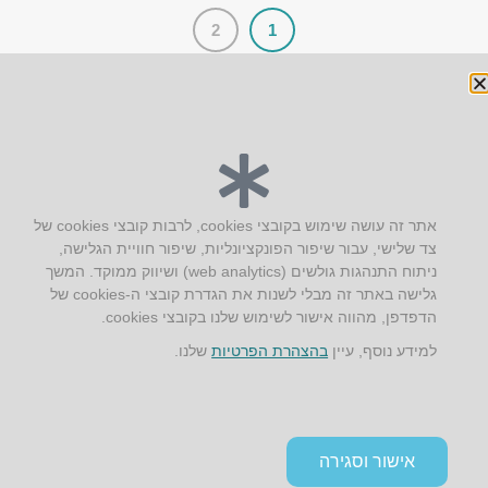
2
1
יצירת קשר
אתר זה עושה שימוש בקובצי cookies, לרבות קובצי cookies של
צד שלישי, עבור שיפור הפונקציונליות, שיפור חוויית הגלישה,
AUS אוסטרליץ אדריכלות
ניתוח התנהגות גולשים (web analytics) ושיווק ממוקד. המשך
קק"ל 71 טבעון
גלישה באתר זה מבלי לשנות את הגדרת קובצי ה-cookies של
טלפון:
04-8772469
הדפדפן, מהווה אישור לשימוש שלנו בקובצי cookies.
דוא״ל:
info@aus.co.il
למידע נוסף, עיין
בהצהרת הפרטיות
שלנו.
Instagram
LinkedIn
YouTube
Google+
Facebook
הצהרת נגישות
אישור וסגירה