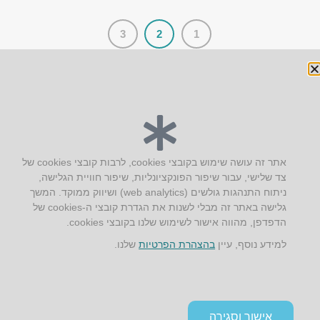
3
2
1
יצירת קשר
אתר זה עושה שימוש בקובצי cookies, לרבות קובצי cookies של
צד שלישי, עבור שיפור הפונקציונליות, שיפור חוויית הגלישה,
AUS אוסטרליץ אדריכלות
ניתוח התנהגות גולשים (web analytics) ושיווק ממוקד. המשך
קק"ל 71 טבעון
גלישה באתר זה מבלי לשנות את הגדרת קובצי ה-cookies של
טלפון:
04-8772469
הדפדפן, מהווה אישור לשימוש שלנו בקובצי cookies.
דוא״ל:
info@aus.co.il
למידע נוסף, עיין
בהצהרת הפרטיות
שלנו.
Instagram
LinkedIn
YouTube
Google+
Facebook
הצהרת נגישות
אישור וסגירה