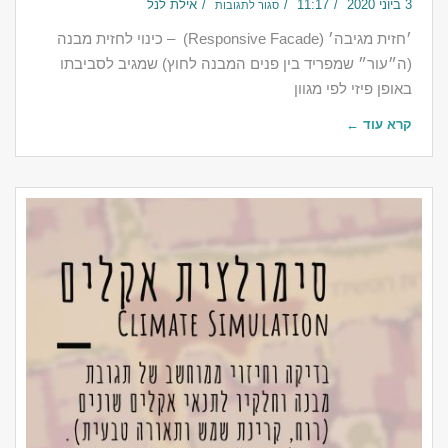
3 ביוני 2020
11:17
אילת לנל
סגור לתגובות
‎׳חזית מגיבה׳ (Responsive Facade) – כינוי לחזית מבנה
(ה״עור״ שמפריד בין פנים המבנה לחוץ) שמגיב לסביבתו
באופן פיזי לפי מגוון
קרא עוד ←