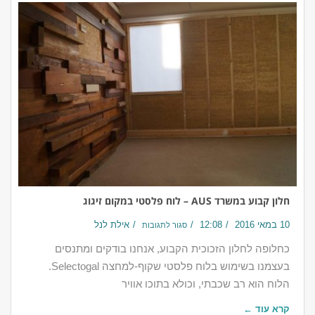
חלון קבוע במשרד AUS – לוח פלסטי במקום זיגוג
10 במאי 2016
12:08
אילת לנל
סגור לתגובות
כחלופה לחלון הזכוכית הקבוע, אנחנו בודקים ומתנסים
בעצמנו בשימוש בלוח פלסטי שקוף-למחצה Selectogal.
הלוח הוא רב שכבתי, וכולא בתוכו אוויר
קרא עוד ←