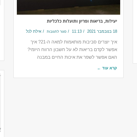
יעילות, בריאות ופריון ותועלות כלכליות
18 בנובמבר 2021
11:13
אילת לנל
סגור לתגובות
איך יוצרים סביבות מותאמות למאה ה-21? איך
אפשר לקדם בריאות לא על חשבון הרווח היזמי?
האם אפשר לשפר את איכות החיים במבנה
קרא עוד ←