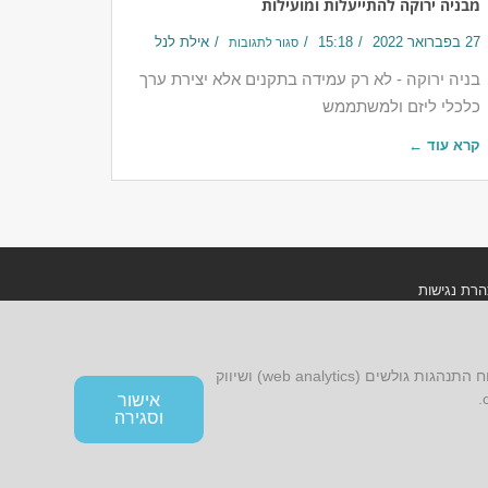
מבניה ירוקה להתייעלות ומועילות
27 בפברואר 2022
15:18
אילת לנל
סגור לתגובות
בניה ירוקה - לא רק עמידה בתקנים אלא יצירת ערך
כלכלי ליזם ולמשתממש
קרא עוד ←
רת נגישות
ון אתר ומדיניות פרטיות
אתר זה עושה שימוש בקובצי cookies, לרבות קובצי cookies של צד שלישי, עבור שיפור הפונקציונליות, שיפור חוויית הגלישה, ניתוח התנהגות גולשים (web analytics) ושיווק
אישור
וסגירה