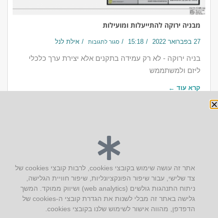
מבניה ירוקה להתייעלות ומועילות
27 בפברואר 2022
15:18
אילת לנל
סגור לתגובות
בניה ירוקה - לא רק עמידה בתקנים אלא יצירת ערך כלכלי
ליזם ולמשתממש
קרא עוד ←
יצירת קשר
אתר זה עושה שימוש בקובצי cookies, לרבות קובצי cookies של
צד שלישי, עבור שיפור הפונקציונליות, שיפור חוויית הגלישה,
AUS אוסטרליץ אדריכלות
ניתוח התנהגות גולשים (web analytics) ושיווק ממוקד. המשך
קק"ל 71 טבעון
גלישה באתר זה מבלי לשנות את הגדרת קובצי ה-cookies של
טלפון:
04-8772469
הדפדפן, מהווה אישור לשימוש שלנו בקובצי cookies.
דוא״ל:
info@aus.co.il