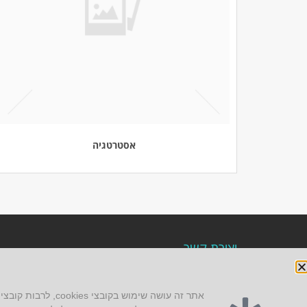
אסטרטגיה
יצירת קשר
AUS אוסטרליץ אדריכלות
קק"ל 71 טבעון