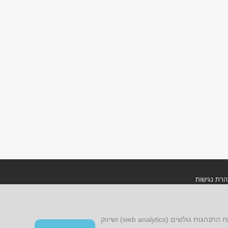
רת נגישות
ון אתר ומדיניות פרטיות
אתר זה עושה שימוש בקובצי cookies, לרבות קובצי cookies של צד שלישי, עבור שיפור הפונקציונליות, שיפור חוויית הגלישה, ניתוח התנהגות גולשים (web analytics) ושיווק