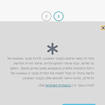
2
1
יצירת קשר
אתר זה עושה שימוש בקובצי cookies, לרבות קובצי cookies של
צד שלישי, עבור שיפור הפונקציונליות, שיפור חוויית הגלישה,
AUS אוסטרליץ אדריכלות
ניתוח התנהגות גולשים (web analytics) ושיווק ממוקד. המשך
קק"ל 71 טבעון
גלישה באתר זה מבלי לשנות את הגדרת קובצי ה-cookies של
טלפון:
04-8772469
הדפדפן, מהווה אישור לשימוש שלנו בקובצי cookies.
דוא״ל:
info@aus.co.il
למידע נוסף, עיין
בהצהרת הפרטיות
שלנו.
Instagram
LinkedIn
YouTube
Google+
Facebook