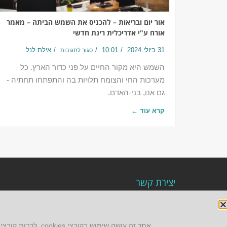
אור יום ובריאות – להכניס את השמש הביתה – מאמר
אורח ע"י אדריכלית רינת חדשי
31 ביולי 2024
10:01
אילת לנל
סגור לתגובות
השמש היא מקור החיים על פני כדור הארץ. כל
מערכות החי והצומח תלויות בה והתפתחו תחתיה -
גם אנו, בני-האדם.
קרא עוד ←
יצירת קשר
AUS אוסטרליץ אדריכלות
קק"ל 71 טבעון