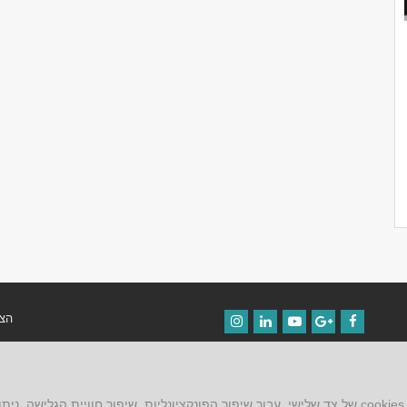
הצה
Instagram
LinkedIn
YouTube
Google+
Facebook
תקנ