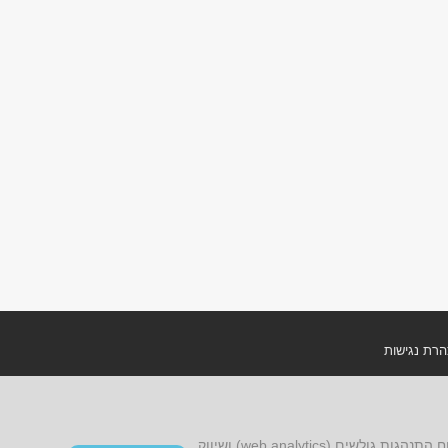
רת נגישות
ון אתר ומדיניות פרטיות
אתר זה עושה שימוש בקובצי cookies, לרבות קובצי cookies של צד שלישי, עבור שיפור הפונקציונליות, שיפור חוויית הגלישה, ניתוח התנהגות גולשים (web analytics) ושיווק