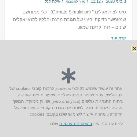
3 ביוני 2020
11:12
אילת לנל
סגור לתגובות
‎סימולצית אקלים׳’ (Climate Simulation) –כלי ממוחשב
שמאפשר בדיקה וחיזוי של תגובת מבנה וחלקיו לתנאי אקלים
שונים – רוח, קרינת שמש,
קרא עוד ←
יצירת קשר
אתר זה עושה שימוש בקובצי cookies, לרבות קובצי cookies של
צד שלישי, עבור שיפור הפונקציונליות, שיפור חוויית הגלישה,
AUS אוסטרליץ אדריכלות
ניתוח התנהגות גולשים (web analytics) ושיווק ממוקד. המשך
קק"ל 71 טבעון
גלישה באתר זה מבלי לשנות את הגדרת קובצי ה-cookies של
טלפון:
04-8772469
הדפדפן, מהווה אישור לשימוש שלנו בקובצי cookies.
דוא״ל:
info@aus.co.il
למידע נוסף, עיין
בהצהרת הפרטיות
שלנו.