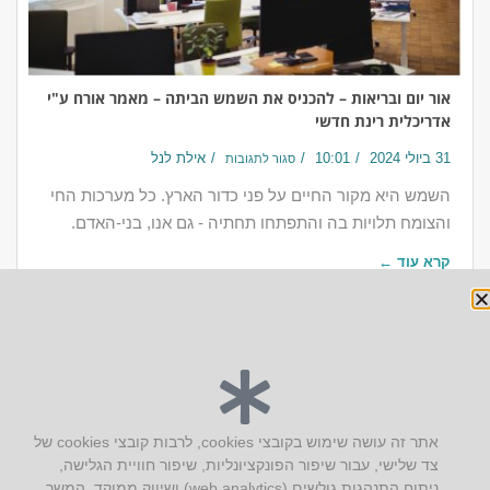
אור יום ובריאות – להכניס את השמש הביתה – מאמר אורח ע"י
אדריכלית רינת חדשי
31 ביולי 2024
10:01
אילת לנל
סגור לתגובות
השמש היא מקור החיים על פני כדור הארץ. כל מערכות החי
והצומח תלויות בה והתפתחו תחתיה - גם אנו, בני-האדם.
קרא עוד ←
יצירת קשר
אתר זה עושה שימוש בקובצי cookies, לרבות קובצי cookies של
צד שלישי, עבור שיפור הפונקציונליות, שיפור חוויית הגלישה,
AUS אוסטרליץ אדריכלות
ניתוח התנהגות גולשים (web analytics) ושיווק ממוקד. המשך