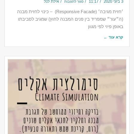
3 ביוני 2020
11:17
אילת לנל
סגור לתגובות
‎׳חזית מגיבה׳ (Responsive Facade) – כינוי לחזית מבנה
(ה״עור״ שמפריד בין פנים המבנה לחוץ) שמגיב לסביבתו
באופן פיזי לפי מגוון
קרא עוד ←