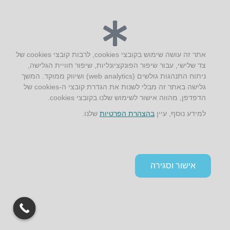
יצירת קשר
אתר זה עושה שימוש בקובצי cookies, לרבות קובצי cookies של
צד שלישי, עבור שיפור הפונקציונליות, שיפור חוויית הגלישה,
AUS אוסטרליץ אדריכלות
ניתוח התנהגות גולשים (web analytics) ושיווק ממוקד. המשך
קק"ל 71 טבעון
גלישה באתר זה מבלי לשנות את הגדרת קובצי ה-cookies של
טלפון:
04-8772469
הדפדפן, מהווה אישור לשימוש שלנו בקובצי cookies.
דוא״ל:
info@aus.co.il
למידע נוסף, עיין
בהצהרת הפרטיות
שלנו.
Instagram
LinkedIn
YouTube
Google+
Facebook
הצהרת נגישות
אישור וסגירה
תקנון אתר ומדיניות פרטיות
גלילה
לראש
העמוד