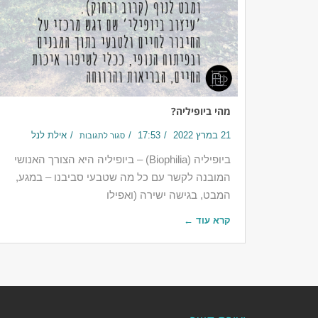
מהי ביופיליה?
21 במרץ 2022
17:53
אילת לנל
סגור לתגובות
‎ביופיליה (Biophilia) – ביופיליה היא הצורך האנושי
המובנה לקשר עם כל מה שטבעי סביבנו – במגע,
המבט, בגישה ישירה (ואפילו
קרא עוד ←