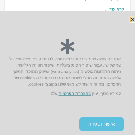
קרא עוד ←
יצירת קשר
אתר זה עושה שימוש בקובצי cookies, לרבות קובצי cookies של
צד שלישי, עבור שיפור הפונקציונליות, שיפור חוויית הגלישה,
AUS אוסטרליץ אדריכלות
ניתוח התנהגות גולשים (web analytics) ושיווק ממוקד. המשך
קק"ל 71 טבעון
גלישה באתר זה מבלי לשנות את הגדרת קובצי ה-cookies של
טלפון:
04-8772469
הדפדפן, מהווה אישור לשימוש שלנו בקובצי cookies.
דוא״ל:
info@aus.co.il
למידע נוסף, עיין
בהצהרת הפרטיות
שלנו.
Instagram
LinkedIn
YouTube
Google+
Facebook
הצהרת נגישות
אישור וסגירה
תקנון אתר ומדיניות פרטיות