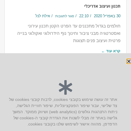
תכנון ועיצוב אדריכלי
30 באפריל 2020
22:10
אילת לנל
סגור לתגובות
חולמים בגדול​ מתכננים עד הפרט הקטן תכנון עירוני
ואסטרטגיה מבני ציבור וחינוך נוף הידרולוגי ואקולוגי בנייה
פרטית ועיצוב פנים תצוגות
קרא עוד ←
יצירת קשר
אתר זה עושה שימוש בקובצי cookies, לרבות קובצי cookies של
צד שלישי, עבור שיפור הפונקציונליות, שיפור חוויית הגלישה,
AUS אוסטרליץ אדריכלות
ניתוח התנהגות גולשים (web analytics) ושיווק ממוקד. המשך
קק"ל 71 טבעון
גלישה באתר זה מבלי לשנות את הגדרת קובצי ה-cookies של
טלפון:
04-8772469
הדפדפן, מהווה אישור לשימוש שלנו בקובצי cookies.
דוא״ל:
info@aus.co.il