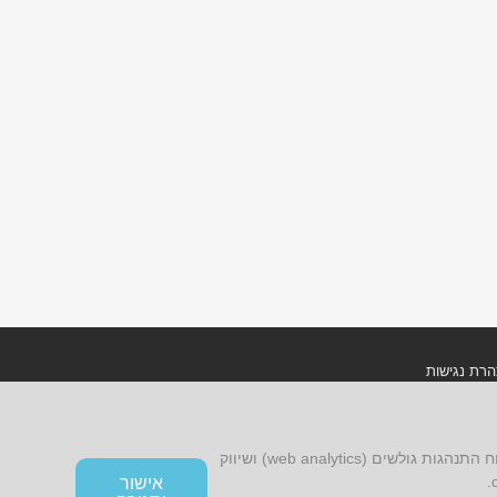
רת נגישות
ון אתר ומדיניות פרטיות
אתר זה עושה שימוש בקובצי cookies, לרבות קובצי cookies של צד שלישי, עבור שיפור הפונקציונליות, שיפור חוויית הגלישה, ניתוח התנהגות גולשים (web analytics) ושיווק
אישור