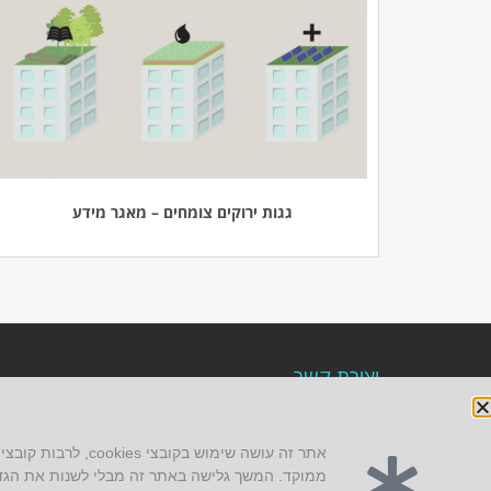
גגות ירוקים צומחים – מאגר מידע
יצירת קשר
AUS אוסטרליץ אדריכלות
קק"ל 71 טבעון
ממוקד. המשך גלישה באתר זה מבלי לשנות את הגדרת קובצי ה-cookies של הדפדפן, מהווה אישור לשימו
טלפון:
04-8772469