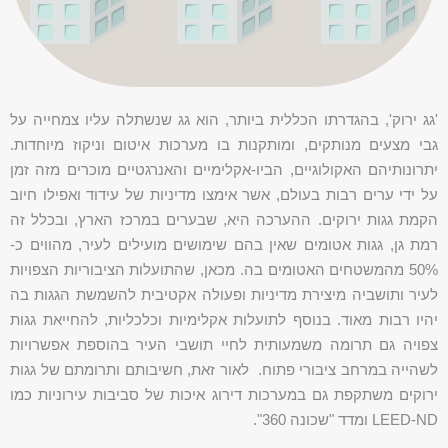
'גג ירוק', בהגדרתו הכללית ביותר, הוא גג שנשתלה עליו צמחייה על
גבי מצעים מנותקים, ומותקנות בו מערכות איטום וניקוז מיוחדות.
יתרונותיהם האקולוגיים, הביו-אקלימיים והאנרגטיים מוכרים מזה זמן
על ידי ערים רבות בעולם, אשר אימצו מדיניות של עידוד ואפילו חיוב
הקמת גגות ירוקים. ההערכה היא, שבערים במרכז הארץ, ובכלל זה
רמת גן, גגות אטומים שאין בהם שימושים מועילים לעיר, מהווים כ-
50% מהמשטחים האטומים בה. מכאן, שהתועלות הציבוריות הצפויות
לעיר ותושביה מיצירת מדיניות ופעולה אקטיבית להשמשת הגגות בה
יהיו רבות מאוד. בנוסף לתועלות אקלימיות וכלכליות, להחייאת גגות
צפויה גם תרומה משמעותית לחיי תושבי העיר בהוספת אפשרויות
לשהייה במרחב ציבורי פתוח. לאור זאת, חשיבותם ותרומתם של גגות
ירוקים משתקפת גם במערכות דירוג איכות של סביבות עירוניות כמו
LEED-ND ומדד "שכונה 360".