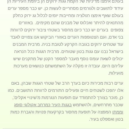
בעולם אימצו מדיניות של הקמת גגות ירוקים הן ביוזמת העיריות הן
עידוד לתושבים ולגורמים מסחריים לעשות כן. יש כבר מספר ערים
בעולם שאף אימצו רגולציה ומחייבות יזמים לכלול גג ירוק כחלק
מהתנאים להיתר ואכלוס של מבנים שהם מקימים. באזורים
צפופים בערים יש כבר כיום מחסור בשטחי ציבור ירוקים לרווחת
בני אדם, ועם הצטופפות הערים באזורי הביקוש אנו צפויים לאבד
עוד שטחים ירוקים בגובה הקרקע לטובת בניה. מרבית המבנים
בישראל נבנו עם גגות בטון שטוחים. מרבית הגגות ככל הנראה
יכולים לשאת עומס נוסף מעבר למספר הקטן של מתקנים שיש
עליהם היום. עובדה זו מקלה על השתמשתם כנושאים מערכות
מועילות.
ערים רבות מכירות כיום בערך הרב של שטחי הגגות שבהן, באם
אלו יהפכו לשטחים חיים ופעילים התורמים לרווחת התושבים. כמו
כן, מוכר בצורך להתמודד עם תופעות הנגרמות מ'שינויי אקלים',
שכבר מתרחשים, ולהשתמש
בגגות העיר כמרחב אקולוגי סופג
וממתן
המפצה על תופעת מחסור בקרקעות פנויות והגברת כמות
בטון ואספלט בעיר.