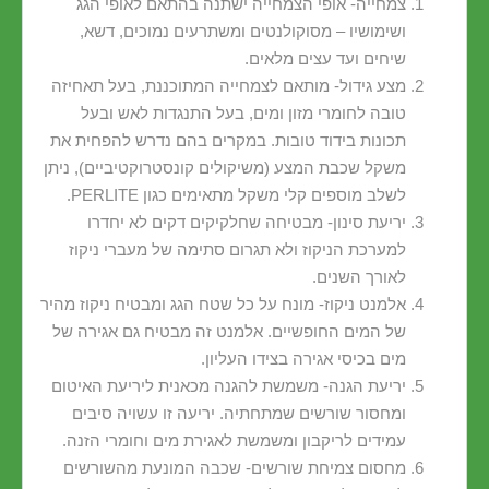
צמחייה- אופי הצמחייה ישתנה בהתאם לאופי הגג
ושימושיו – מסוקולנטים ומשתרעים נמוכים, דשא,
שיחים ועד עצים מלאים.
מצע גידול- מותאם לצמחייה המתוכננת, בעל תאחיזה
טובה לחומרי מזון ומים, בעל התנגדות לאש ובעל
תכונות בידוד טובות. במקרים בהם נדרש להפחית את
משקל שכבת המצע (משיקולים קונסטרוקטיביים), ניתן
לשלב מוספים קלי משקל מתאימים כגון PERLITE.
יריעת סינון- מבטיחה שחלקיקים דקים לא יחדרו
למערכת הניקוז ולא תגרום סתימה של מעברי ניקוז
לאורך השנים.
אלמנט ניקוז- מונח על כל שטח הגג ומבטיח ניקוז מהיר
של המים החופשיים. אלמנט זה מבטיח גם אגירה של
מים בכיסי אגירה בצידו העליון.
יריעת הגנה- משמשת להגנה מכאנית ליריעת האיטום
ומחסור שורשים שמתחתיה. יריעה זו עשויה סיבים
עמידים לריקבון ומשמשת לאגירת מים וחומרי הזנה.
מחסום צמיחת שורשים- שכבה המונעת מהשורשים