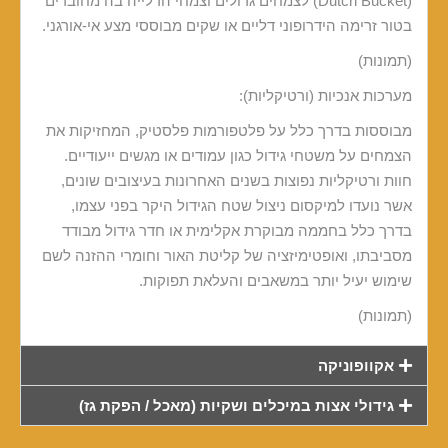
(Dutch Bucket) לצמחים גדולים וצמחי הדלייה בה מחוברים
בטור זרימה הידרופוני דליים או שקים מבוססי מצע אי-אורגני.
(תמונות)
מערכות אנכיות (ורטיקליות):
מבוססות בדרך כלל על פלטפורמות פלסטיק, המחזיקות את
הצמחים על משטחי גידול כגון עמודים או מגשים ייעודיים.
חוות ורטיקליות נפוצות בשנים האחרונות בעיצובים שונים,
אשר נועדו למיקסום ניצול שטח הגידול היקר בפני עצמו,
בדרך כלל בחממה מבוקרת אקלימית או חדר גידול מבודד
מסביבתו, ואופטימיזציה של קליטת האור וחומרי ההזנה לשם
שימוש יעיל יותר במשאבים והעלאת תפוקות.
(תמונות)
אקוופוניקה
גידולי אצות במיכלים ושקיות (מאכל / הפקת גז)