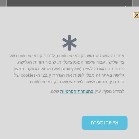
בקרים ותצוגות
יצירת קשר
אתר זה עושה שימוש בקובצי cookies, לרבות קובצי cookies של
צד שלישי, עבור שיפור הפונקציונליות, שיפור חוויית הגלישה,
AUS אוסטרליץ אדריכלות
ניתוח התנהגות גולשים (web analytics) ושיווק ממוקד. המשך
קק"ל 71 טבעון
גלישה באתר זה מבלי לשנות את הגדרת קובצי ה-cookies של
טלפון:
04-8772469
הדפדפן, מהווה אישור לשימוש שלנו בקובצי cookies.
דוא״ל:
info@aus.co.il
למידע נוסף, עיין
בהצהרת הפרטיות
שלנו.
Instagram
LinkedIn
YouTube
Google+
Facebook
הצהרת נגישות
אישור וסגירה
תקנון אתר ומדיניות פרטיות