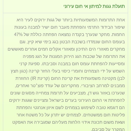
תועלת גגות למיתון אי חום עירוני​
אחת התרומות המשמעותיות ביותר של גגות ירוקים לעיר היא
שיפור הבידוד התרמי והפחתת מעבר חום ישיר למבנה בעונות
החמות. מחקר שנערך בקנדה נמצאה הפחתה כוללת של 47%
בעומס החום שנמדדו בשכבת הבטון בגג בימי שיא קיץ, וגם
מחקרים מאזורי הים התיכון ומאזורי אקלים חמים אחרים מאששים
את התרומה של שכבות הגג הירוק המגנות על הגג מפניה
ומסייעות להפחתת עומס חום במבנה וסביבתו. ספיגת קרני
השמש על ידי הצמחים וחומרי כיסוי בעלי החזר קרינה (כגון חצץ
לבן) מקטינה משמעותית את קרינת החום (קרינת IR) החוזרת
ממבנים למרחב הציבורי. מחקריהם של עודד פוצ׳טר ואחרים,
שנערכו באזור גוש דן, מצביעים על תרומת צמחייה מסוגים שונים
להפחתת אי החום העירוני בערים בישראל ומציינים שגגות ירוקים
הם דוגמא טובה לשימוש בצמחים לשם איזון אנרגטי והפחתת
פליטות חום ממשטחים. לצמחים יש יתרון על כל משטח אחר
ושאת משום תכונת אידוי הלחות מעליהם שמגבירה את האפקט
המקרר על סביבם.