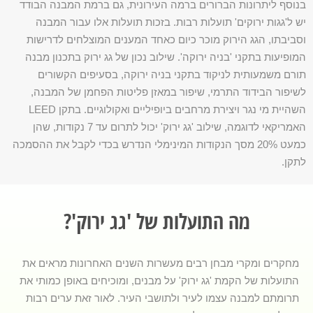
בנוסף ליתרונות הברורים ברמה העירונית, גם ברמת המבנה הבודד
יש ל'גגות ירוקים' תועלות רבות. בזכות תועלות אלו עבור המבנה
וסביבתו, הגג הירוק מוכר כיום כאחד המענים המוצלחים לדרישות
המופיעות בתקני 'בניה ירוקה'. שילוב נכון של גג ירוק בתכנון מבנה
תורם משמעותית לניקוד בתקני בניה ירוקה, בסעיפים הקשורים
לשיפור הבידוד התרמי, שיפור במאזן פליטות הפחמן של המבנה,
השהיית מי נגר ויצירת מרחבים ביופיליים ואקולוגיים. בתקן LEED
האמריקאי לדוגמה, שילוב 'גג ירוק' יכול לתרום עד 7 נקודות, שהן
כמעט 20% מסך הנקודות המינימלי הנדרש בכדי לקבל את ההסמכה
לתקן.
מה התועלות של 'גג ירוק'?
מחקרים ומקרי מבחן רבים מעשרות השנים האחרונות מראים את
התועלות של הקמת 'גג ירוק' על מבנים, ומוכיחים באופן כמותי את
תרומתם למבנה עצמו לעיר ולתושבי העיר. לאור זאת ערים רבות