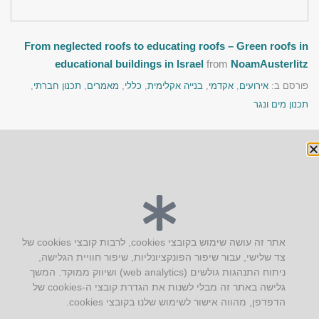
From neglected roofs to educating roofs – Green roofs in
educational buildings in Israel
from
NoamAusterlitz
פורסם ב:
אירועים
,
אקדמי
,
בנייה אקלימית
,
כללי
,
מאמרים
,
תכנון חברתי
,
תכנון מים ונגר
« הקודם
הבא »
יצירת קשר
אתר זה עושה שימוש בקובצי cookies, לרבות קובצי cookies של
צד שלישי, עבור שיפור הפונקציונליות, שיפור חוויית הגלישה,
AUS אוסטרליץ אדריכלות
ניתוח התנהגות גולשים (web analytics) ושיווק ממוקד. המשך
קק"ל 71 טבעון
גלישה באתר זה מבלי לשנות את הגדרת קובצי ה-cookies של
טלפון:
04-8772469
הדפדפן, מהווה אישור לשימוש שלנו בקובצי cookies.
דוא״ל:
info@aus.co.il