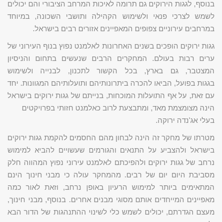
בנוסף, לגגות הירוקים גם תרומה לאיכות המרחב הציבורי והם יכולים
לשמש לצרכי פנאי ולשימוש הקהילה ותושבי השכונה, במיוחד
במרחבים עירוניים צפופים המאפיינים אזורים רבים בישראל.
גגות ירוקים הופכים בשנים האחרונות לאלמנט נפוץ בנוף העירוני של
ערים רבות בעולם. המחקרים הרבים שנעשים בתחום והניסיון
המצטבר, גם בארץ, בכל הקשור לתכנון, לבנייה ולשימוש
בגגות בפועל, הביאו להכרה ביתרונותיהם ותועלותיהם המגוונות. יחד
עם זאת, על אף התועלות המוכחות, בנייתם של גגות ירוקים בישראל
הינה מצומצמת מאד, ומתבצעת לרוב כאלמנט חזותי בפרויקטים
בעלי אג'נדה ירוקה.
מטרתו של מחקר זה הינה לבחון מהם החסמים להקמת גגות ירוקים
בישראל ולהצביע על התנאים והגורמים שעשויים להביא למימוש
נרחב של גגות ירוקים ולהפיכתם לאלמנט עירוני נפוץ המהווה חלק
מסביבת היום יום של רבים. מהמחקר עולה כי מבני חינוך הינם
המתאימים ביותר למימוש הרעיון באופן נרחב, וזאת לאור כמה
מאפיינים המייחדים אותם מסוגי מבנים אחרים. בנוסף, מבני חינוך,
מעצם הגדרתם, יכולים לשמש כלי לשינוי ההתנהגות של הדור הבא