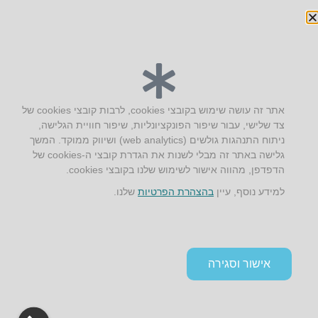
יצירת קשר
אתר זה עושה שימוש בקובצי cookies, לרבות קובצי cookies של
צד שלישי, עבור שיפור הפונקציונליות, שיפור חוויית הגלישה,
AUS אוסטרליץ אדריכלות
ניתוח התנהגות גולשים (web analytics) ושיווק ממוקד. המשך
קק"ל 71 טבעון
גלישה באתר זה מבלי לשנות את הגדרת קובצי ה-cookies של
טלפון:
04-8772469
הדפדפן, מהווה אישור לשימוש שלנו בקובצי cookies.
דוא״ל:
info@aus.co.il
למידע נוסף, עיין
בהצהרת הפרטיות
שלנו.
Instagram
LinkedIn
YouTube
Google+
Facebook
הצהרת נגישות
אישור וסגירה
תקנון אתר ומדיניות פרטיות