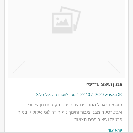
5 במאי 2016
18:00
אילת לנל
סגור לתגובות
הגינה של הבית האקולוגי מתקדמת עם הזמן – מערכת
ההשקייה הכל-כך-דרושה בקיץ הישראלי מפסיקה לעבוד עם
מחשב השקייה סטנדרטי (פועל
קרא עוד ←
תכנון ועיצוב אדריכלי
30 באפריל 2020
22:10
אילת לנל
סגור לתגובות
חולמים בגדול​ מתכננים עד הפרט הקטן תכנון עירוני
ואסטרטגיה מבני ציבור וחינוך נוף הידרולוגי ואקולוגי בנייה
פרטית ועיצוב פנים תצוגות
קרא עוד ←