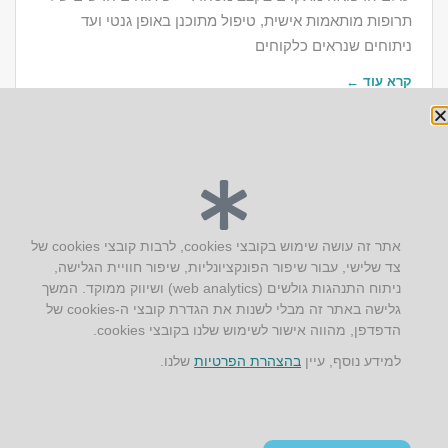
תרופות מותאמות אישית, טיפול מתוכנן באופן גנטי ועד
ניתוחים שנראים כלקוחים
קרא עוד ←
יצירת קשר
אתר זה עושה שימוש בקובצי cookies, לרבות קובצי cookies של
צד שלישי, עבור שיפור הפונקציונליות, שיפור חוויית הגלישה,
AUS אוסטרליץ אדריכלות
ניתוח התנהגות גולשים (web analytics) ושיווק ממוקד. המשך
קק"ל 71 טבעון
גלישה באתר זה מבלי לשנות את הגדרת קובצי ה-cookies של
טלפון:
04-8772469
הדפדפן, מהווה אישור לשימוש שלנו בקובצי cookies.
דוא״ל:
info@aus.co.il
למידע נוסף, עיין
בהצהרת הפרטיות
שלנו.
Instagram
LinkedIn
YouTube
Google+
Facebook