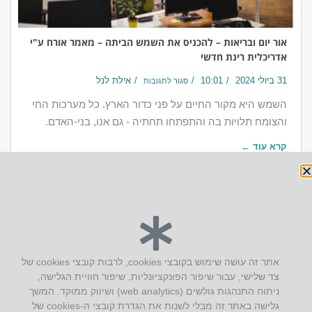
אור יום ובריאות – להכניס את השמש הביתה – מאמר אורח ע"י
אדריכלית רינת חדשי
31 ביולי 2024
10:01
אילת לנל
סגור לתגובות
השמש היא מקור החיים על פני כדור הארץ. כל מערכות החי
והצומח תלויות בה והתפתחו תחתיה - גם אנו, בני-האדם.
קרא עוד ←
יצירת קשר
אתר זה עושה שימוש בקובצי cookies, לרבות קובצי cookies של
צד שלישי, עבור שיפור הפונקציונליות, שיפור חוויית הגלישה,
AUS אוסטרליץ אדריכלות
ניתוח התנהגות גולשים (web analytics) ושיווק ממוקד. המשך
קק"ל 71 טבעון
גלישה באתר זה מבלי לשנות את הגדרת קובצי ה-cookies של