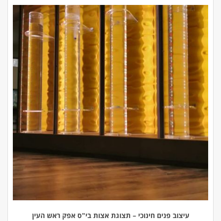
עיצוב פנים חינוכי – תצוגת אצות בי"ס אפק ראש העין