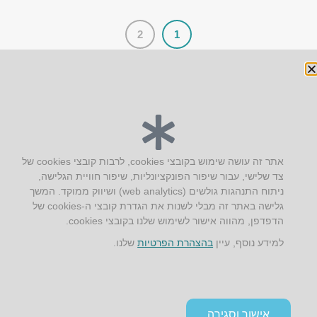
2
1
יצירת קשר
אתר זה עושה שימוש בקובצי cookies, לרבות קובצי cookies של
צד שלישי, עבור שיפור הפונקציונליות, שיפור חוויית הגלישה,
AUS אוסטרליץ אדריכלות
ניתוח התנהגות גולשים (web analytics) ושיווק ממוקד. המשך
קק"ל 71 טבעון
גלישה באתר זה מבלי לשנות את הגדרת קובצי ה-cookies של
טלפון:
04-8772469
הדפדפן, מהווה אישור לשימוש שלנו בקובצי cookies.
דוא״ל:
info@aus.co.il
למידע נוסף, עיין
בהצהרת הפרטיות
שלנו.
Instagram
LinkedIn
YouTube
Google+
Facebook
הצהרת נגישות
אישור וסגירה