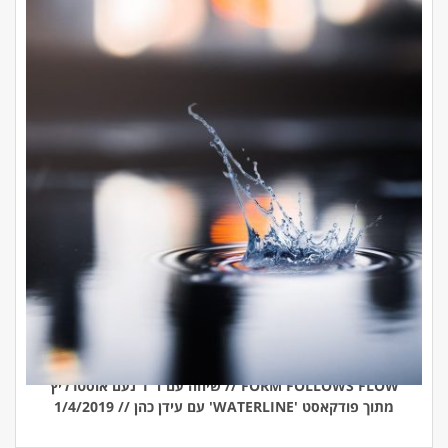
FORM FOLLOWS FLOW // שיחה עם ד"ר נעם אוסטרליץ
מתוך פודקאסט 'WATERLINE' עם עידן כהן // 1/4/2019