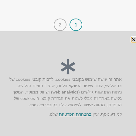
2
1
יצירת קשר
אתר זה עושה שימוש בקובצי cookies, לרבות קובצי cookies של
צד שלישי, עבור שיפור הפונקציונליות, שיפור חוויית הגלישה,
AUS אוסטרליץ אדריכלות
ניתוח התנהגות גולשים (web analytics) ושיווק ממוקד. המשך
קק"ל 71 טבעון
גלישה באתר זה מבלי לשנות את הגדרת קובצי ה-cookies של
טלפון:
04-8772469
הדפדפן, מהווה אישור לשימוש שלנו בקובצי cookies.
דוא״ל:
info@aus.co.il
למידע נוסף, עיין
בהצהרת הפרטיות
שלנו.
Instagram
LinkedIn
YouTube
Google+
Facebook