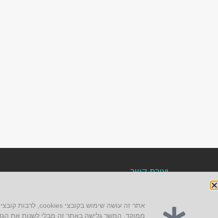
יצירת קשר
AUS אוסטרליץ אדריכלות
קק"ל 71 טבעון
ממוקד. המשך גלישה באתר זה מבלי לשנות את הגדרת קובצי ה-cookies של הדפדפן, מהווה אישור לשימו
טלפון:
04-8772469