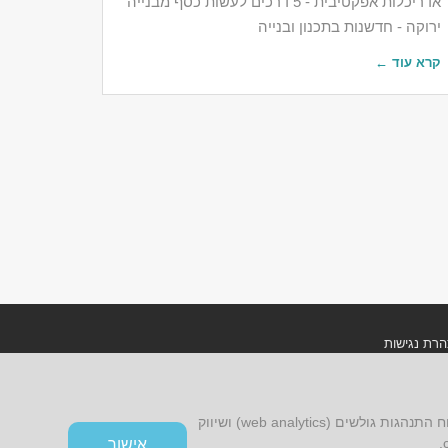
אדריכלות אפקטיבית - 5 דרכים לעשות כסף מבנייה
ירוקה - חדשנות בתכנון ובנייה
קרא עוד ←
רת נגישות
ון אתר ומדיניות פרטיות
אתר זה עושה שימוש בקובצי cookies, לרבות קובצי cookies של צד שלישי, עבור שיפור הפונקציונליות, שיפור חוויית הגלישה, ניתוח התנהגות גולשים (web analytics) ושיווק
אישור