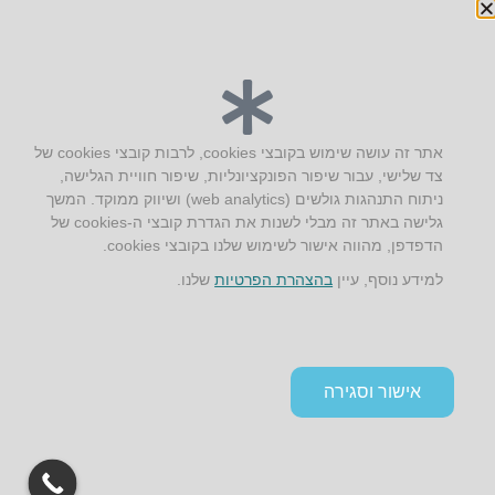
« הקודם
הבא »
יצירת קשר
אתר זה עושה שימוש בקובצי cookies, לרבות קובצי cookies של
צד שלישי, עבור שיפור הפונקציונליות, שיפור חוויית הגלישה,
AUS אוסטרליץ אדריכלות
ניתוח התנהגות גולשים (web analytics) ושיווק ממוקד. המשך
קק"ל 71 טבעון
גלישה באתר זה מבלי לשנות את הגדרת קובצי ה-cookies של
טלפון:
04-8772469
הדפדפן, מהווה אישור לשימוש שלנו בקובצי cookies.
דוא״ל:
info@aus.co.il
למידע נוסף, עיין
בהצהרת הפרטיות
שלנו.
Instagram
LinkedIn
YouTube
Google+
Facebook
הצהרת נגישות
אישור וסגירה
תקנון אתר ומדיניות פרטיות
גלילה