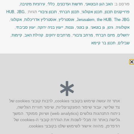
פורסם ב:
האב הגן הבוטאני
,
חדשות ועדכונים
,
כללי
,
עירוניות מיטיבה
,
פרוייקטים תכנון
,
תכנון אקולוגי
,
תכנון חברתי
,
תכנון ציבורי
תגיות:
,
JBG
,
HUB
The JBG
,
the HUB
,
Jerusalem
,
אוסטרליץ
,
אוסטרליץ אדריכלות
,
אקולוגי
,
אקולוגיה
,
גינון
,
גן בוטאני
,
גן בוטני
,
גננות
,
ייעוץ בניה ירוקה
,
יעוץ סביבתי
,
ירושלים
,
מיזם חברתי
,
מרחב ציבורי
,
מרחבים ירוקים
,
קהילת האב
,
קיימות
,
שבילים
,
תכנון בר קיימא
« הקודם
הבא »
יצירת קשר
אתר זה עושה שימוש בקובצי cookies, לרבות קובצי cookies של
צד שלישי, עבור שיפור הפונקציונליות, שיפור חוויית הגלישה,
AUS אוסטרליץ אדריכלות
ניתוח התנהגות גולשים (web analytics) ושיווק ממוקד. המשך
קק"ל 71 טבעון
גלישה באתר זה מבלי לשנות את הגדרת קובצי ה-cookies של
טלפון:
04-8772469
הדפדפן, מהווה אישור לשימוש שלנו בקובצי cookies.
דוא״ל:
info@aus.co.il