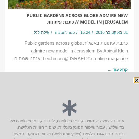
PUBLIC GARDENS ACROSS GLOBE ADMIRE NEW
MODEL IN JERUSALEM // כתבת עיתונות
31 באוקטובר 2016
16:24
אילת לנל
סגור לתגובות
כתבת עיתונות באנגלית Public gardens across globe
admire new model in Jerusalem By Abigail Klein
Leichman @ ISRAEL21c online magazine אנחנו שמחים
קרא עוד ←
יצירת קשר
אתר זה עושה שימוש בקובצי cookies, לרבות קובצי cookies של
צד שלישי, עבור שיפור הפונקציונליות, שיפור חוויית הגלישה,
AUS אוסטרליץ אדריכלות
ניתוח התנהגות גולשים (web analytics) ושיווק ממוקד. המשך
קק"ל 71 טבעון