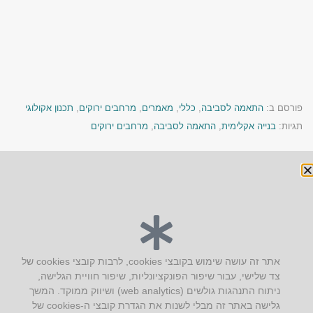
פורסם ב:
התאמה לסביבה
,
כללי
,
מאמרים
,
מרחבים ירוקים
,
תכנון אקולוגי
תגיות:
בנייה אקלימית
,
התאמה לסביבה
,
מרחבים ירוקים
« הקודם
הבא »
יצירת קשר
אתר זה עושה שימוש בקובצי cookies, לרבות קובצי cookies של
צד שלישי, עבור שיפור הפונקציונליות, שיפור חוויית הגלישה,
AUS אוסטרליץ אדריכלות
ניתוח התנהגות גולשים (web analytics) ושיווק ממוקד. המשך
קק"ל 71 טבעון
גלישה באתר זה מבלי לשנות את הגדרת קובצי ה-cookies של
טלפון:
04-8772469