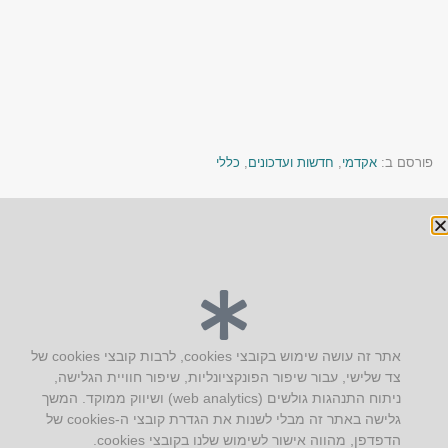
פורסם ב:
אקדמי
,
חדשות ועדכונים
,
כללי
« הקודם
הבא »
יצירת קשר
אתר זה עושה שימוש בקובצי cookies, לרבות קובצי cookies של
צד שלישי, עבור שיפור הפונקציונליות, שיפור חוויית הגלישה,
AUS אוסטרליץ אדריכלות
ניתוח התנהגות גולשים (web analytics) ושיווק ממוקד. המשך
קק"ל 71 טבעון
גלישה באתר זה מבלי לשנות את הגדרת קובצי ה-cookies של
טלפון:
04-8772469
הדפדפן, מהווה אישור לשימוש שלנו בקובצי cookies.