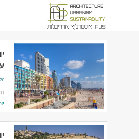
יו
עמ
20 ביולי 2026
דרי
קר
יו