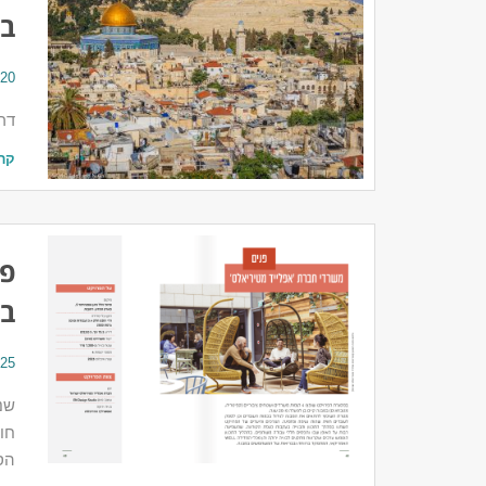
בד
20 ביולי 2026
דר
קר
פר
בנ
25 במרץ 2025
חו
הס