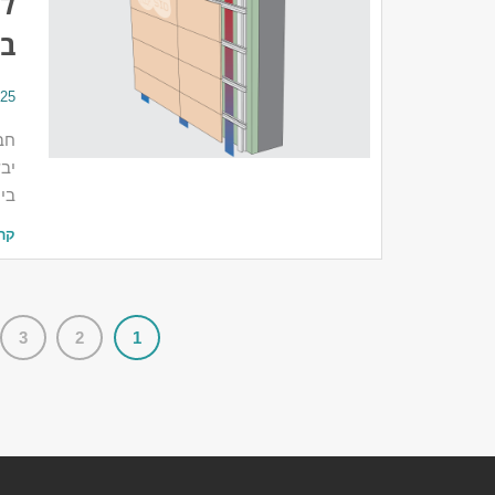
לב
בת
25 באוגוסט 2024
חב
יבש
בי
קר
3
2
1