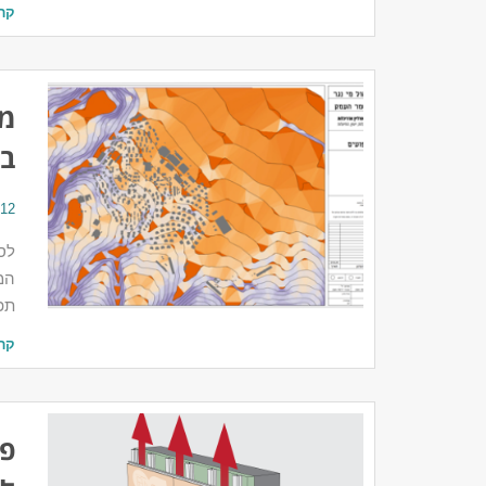
קר
בש
12 בנובמבר 2024
לסי
המו
תפ
קר
פר