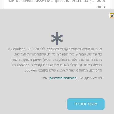
אוסטרליץ בנייה מתקדמת וירוקה לאדריכלים: לעשות יותר עם
פחות
להמשך קריאה >
יצירת קשר
אתר זה עושה שימוש בקובצי cookies, לרבות קובצי cookies של
צד שלישי, עבור שיפור הפונקציונליות, שיפור חוויית הגלישה,
AUS אוסטרליץ אדריכלות
ניתוח התנהגות גולשים (web analytics) ושיווק ממוקד. המשך
קק"ל 71 טבעון
גלישה באתר זה מבלי לשנות את הגדרת קובצי ה-cookies של
טלפון:
04-8772469
הדפדפן, מהווה אישור לשימוש שלנו בקובצי cookies.
דוא״ל:
info@aus.co.il
למידע נוסף, עיין
בהצהרת הפרטיות
שלנו.
Instagram
LinkedIn
YouTube
Google+
Facebook
הצהרת נגישות
אישור וסגירה
תקנון אתר ומדיניות פרטיות