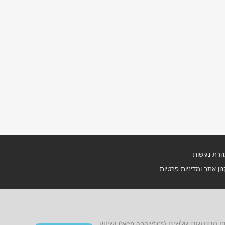
רת נגישות
ון אתר ומדיניות פרטיות
אתר זה עושה שימוש בקובצי cookies, לרבות קובצי cookies של צד שלישי, עבור שיפור הפונקציונליות, שיפור חוויית הגלישה, ניתוח התנהגות גולשים (web analytics) ושיווק