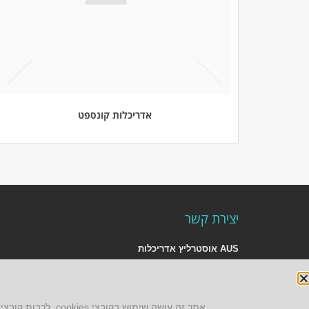
אדריכלות קונספט
יצירת קשר
AUS אוסטרליץ אדריכלות
קק"ל 71 טבעון
טלפון:
04-8772469
דוא״ל:
info@aus.co.il