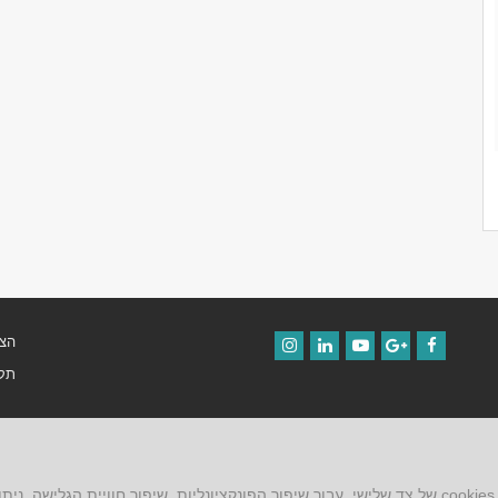
הצה
Instagram
LinkedIn
YouTube
Google+
Facebook
תקנ