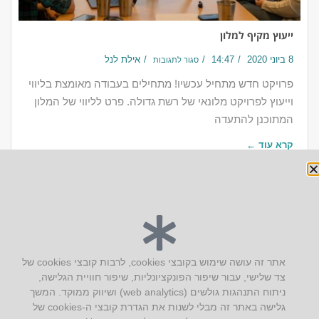
ייעוץ מקיף למלון
8 ביוני 2020
14:47
אילת לנל
סגור לתגובות
פרויקט חדש מתחיל עכשיו! מתחילים בעבודה מאומצת בליווי
וייעוץ לפרויקט מלונאי של רשת גדולה. פרט לליווי של המלון
המתוכנן להתעדה
קרא עוד ←
יצירת קשר
אתר זה עושה שימוש בקובצי cookies, לרבות קובצי cookies של
צד שלישי, עבור שיפור הפונקציונליות, שיפור חוויית הגלישה,
AUS אוסטרליץ אדריכלות
ניתוח התנהגות גולשים (web analytics) ושיווק ממוקד. המשך
קק"ל 71 טבעון
גלישה באתר זה מבלי לשנות את הגדרת קובצי ה-cookies של
טלפון:
04-8772469