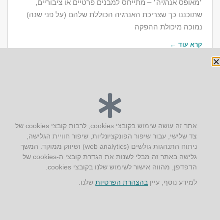
׳מאופס אנרגיה׳ – מתייחס למבנים פרטיים או ציבוריים,
שתוכננו כך שצריכת האנרגיה הכוללת שלהם (על פני שנה)
נמוכה מיכולת ההפקה
קרא עוד ←
יצירת קשר
אתר זה עושה שימוש בקובצי cookies, לרבות קובצי cookies של
צד שלישי, עבור שיפור הפונקציונליות, שיפור חוויית הגלישה,
AUS אוסטרליץ אדריכלות
ניתוח התנהגות גולשים (web analytics) ושיווק ממוקד. המשך
קק"ל 71 טבעון
גלישה באתר זה מבלי לשנות את הגדרת קובצי ה-cookies של
טלפון:
04-8772469
הדפדפן, מהווה אישור לשימוש שלנו בקובצי cookies.
דוא״ל:
info@aus.co.il
למידע נוסף, עיין
בהצהרת הפרטיות
שלנו.
Instagram
LinkedIn
YouTube
Google+
Facebook