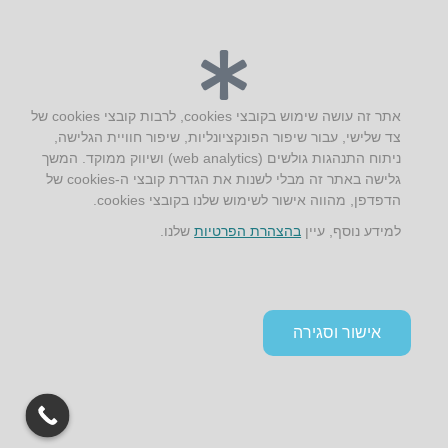
יצירת קשר
אתר זה עושה שימוש בקובצי cookies, לרבות קובצי cookies של
צד שלישי, עבור שיפור הפונקציונליות, שיפור חוויית הגלישה,
AUS אוסטרליץ אדריכלות
ניתוח התנהגות גולשים (web analytics) ושיווק ממוקד. המשך
קק"ל 71 טבעון
גלישה באתר זה מבלי לשנות את הגדרת קובצי ה-cookies של
טלפון:
04-8772469
הדפדפן, מהווה אישור לשימוש שלנו בקובצי cookies.
דוא״ל:
info@aus.co.il
למידע נוסף, עיין
בהצהרת הפרטיות
שלנו.
Instagram
LinkedIn
YouTube
Google+
Facebook
הצהרת נגישות
אישור וסגירה
תקנון אתר ומדיניות פרטיות
גלילה
לראש