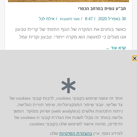
תב"ע נופית במרחב הכפרי
30 באפריל 2020
8:47
אילת לנל
סגור לתגובות
כאשר בוחנים את המקרה של הנוף החזותי של קריית טבעון
אנו מגלים כי למעשה הוא מקרה ייחודי. טבעון וקרית עמל
קרא עוד ←
יצירת קשר
אתר זה עושה שימוש בקובצי cookies, לרבות קובצי cookies של
צד שלישי, עבור שיפור הפונקציונליות, שיפור חוויית הגלישה,
AUS אוסטרליץ אדריכלות
ניתוח התנהגות גולשים (web analytics) ושיווק ממוקד. המשך
קק"ל 71 טבעון
גלישה באתר זה מבלי לשנות את הגדרת קובצי ה-cookies של
טלפון:
04-8772469
הדפדפן, מהווה אישור לשימוש שלנו בקובצי cookies.
דוא״ל:
info@aus.co.il
למידע נוסף, עיין
בהצהרת הפרטיות
שלנו.