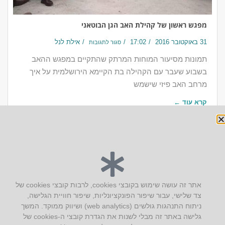
מפגש ראשון של קהילת האב הגן הבוטאני
31 באוקטובר 2016
17:02
אילת לנל
סגור לתגובות
תמונות מסיעור המוחות המרתק שהתקיים במפגש ההאב
בשבוע שעבר עם הקהילה בת הקיימא הירושלמית על איך
מרחב האב פיזי שישמש
קרא עוד ←
יצירת קשר
אתר זה עושה שימוש בקובצי cookies, לרבות קובצי cookies של
צד שלישי, עבור שיפור הפונקציונליות, שיפור חוויית הגלישה,
AUS אוסטרליץ אדריכלות
ניתוח התנהגות גולשים (web analytics) ושיווק ממוקד. המשך
קק"ל 71 טבעון
גלישה באתר זה מבלי לשנות את הגדרת קובצי ה-cookies של
טלפון:
04-8772469