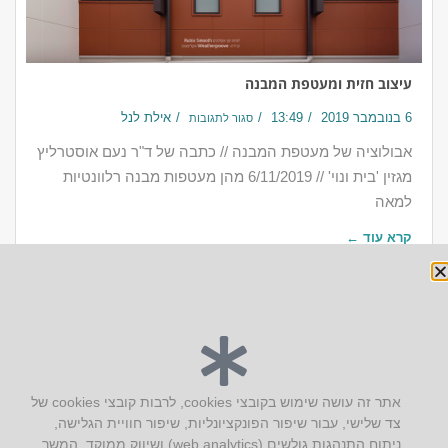
עיצוב חזית ומעטפת המבנה
6 בנובמבר 2019
13:49
אילת לנל
סגור לתגובות
אבולוציה של מעטפת המבנה // כתבה של ד"ר נעם אוסטרליץ
מגזין 'בית ונוי' // 6/11/2019 מהן מעטפות מבנה רלוונטיות
למאה
קרא עוד ←
יצירת קשר
אתר זה עושה שימוש בקובצי cookies, לרבות קובצי cookies של
צד שלישי, עבור שיפור הפונקציונליות, שיפור חוויית הגלישה,
AUS אוסטרליץ אדריכלות
ניתוח התנהגות גולשים (web analytics) ושיווק ממוקד. המשך