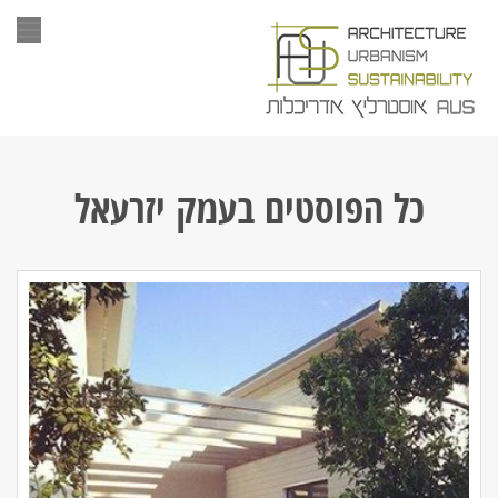
תפר
כל הפוסטים ב
עמק יזרעאל